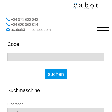
+34 971 633 843
+34 620 963 014
Toggl
acabot@inmocabot.com
navig
Code
suchen
Suchmaschine
Operation