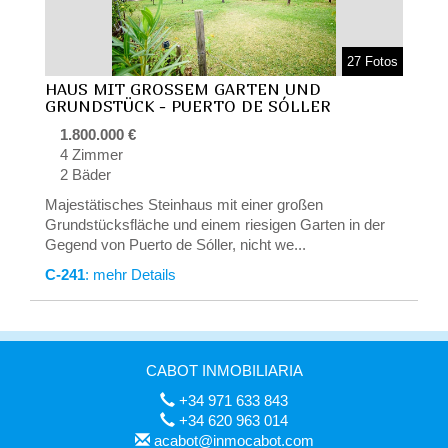
27 Fotos
HAUS MIT GROSSEM GARTEN UND
GRUNDSTÜCK - PUERTO DE SÓLLER
1.800.000 €
4 Zimmer
2 Bäder
Majestätisches Steinhaus mit einer großen
Grundstücksfläche und einem riesigen Garten in der
Gegend von Puerto de Sóller, nicht we...
C-241
: mehr Details
CABOT INMOBILIARIA
+34 971 633 843
+34 620 963 014
acabot@inmocabot.com