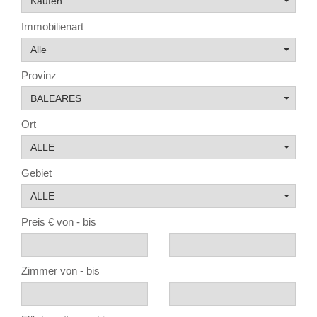
Kaufen
Immobilienart
Alle
Provinz
BALEARES
Ort
ALLE
Gebiet
ALLE
Preis € von - bis
Zimmer von - bis