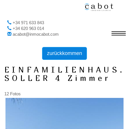
+34 971 633 843
+34 620 963 014
Toggl
acabot@inmocabot.com
navig
zurückkommen
EINFAMILIENHAUS.
SOLLER 4 Zimmer
12 Fotos