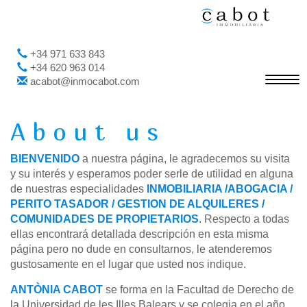
+34 971 633 843
+34 620 963 014
Toggl
acabot@inmocabot.com
navig
About us
BIENVENIDO
a nuestra página, le agradecemos su visita
y su interés y esperamos poder serle de utilidad en alguna
de nuestras especialidades
INMOBILIARIA /ABOGACIA /
PERITO TASADOR / GESTION DE ALQUILERES /
COMUNIDADES DE PROPIETARIOS
. Respecto a todas
ellas encontrará detallada descripción en esta misma
página pero no dude en consultarnos, le atenderemos
gustosamente en el lugar que usted nos indique.
ANTÒNIA CABOT
se forma en la Facultad de Derecho de
la Universidad de les Illes Balears y se colegia en el año