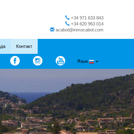
+34 971 633 843
+34 620 963 014
acabot@inmocabot.com
нда
Контакт
Язык