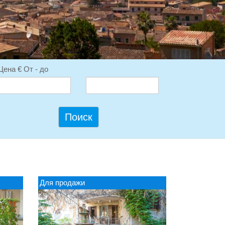
Цена € От - до
Поиск
Для продажи