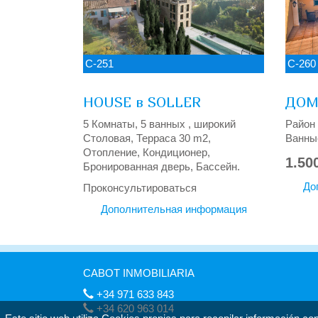
C-251
C-260
HOUSE в SOLLER
ДОМ
5 Комнаты, 5 ванных , широкий
Район 
Столовая, Терраса 30 m2,
Ванные
Отопление, Кондиционер,
1.50
Бронированная дверь, Бассейн.
До
Проконсультироваться
Дополнительная информация
CABOT INMOBILIARIA
+34 971 633 843
+34 620 963 014