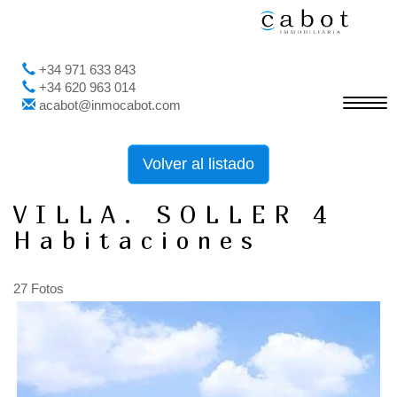
+34 971 633 843
+34 620 963 014
Toggl
acabot@inmocabot.com
navig
Volver al listado
VILLA. SOLLER 4
Habitaciones
27 Fotos