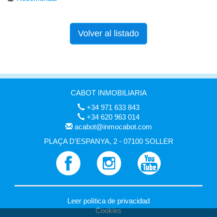
Volver al listado
CABOT INMOBILIARIA
+34 971 633 843
+34 620 963 014
acabot@inmocabot.com
PLAÇA D'ESPANYA, 2 - 07100 SOLLER
Leer política de privacidad
Cookies